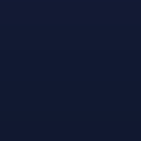
利用动画技术展示医学知识和手术过程
企业资讯